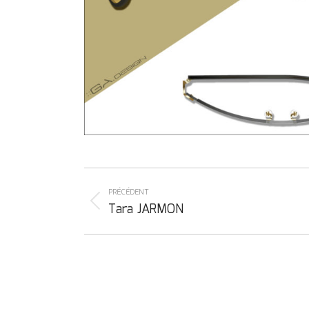
Navigation
de
PRÉCÉDENT
Onglet
Tara JARMON
commentaire
précédent