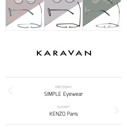
Navigation
de
PRÉCÉDENT
Onglet
SIMPLE Eyewear
commentaire
précédent
SUIVANT
Projets
KENZO Paris
similaires